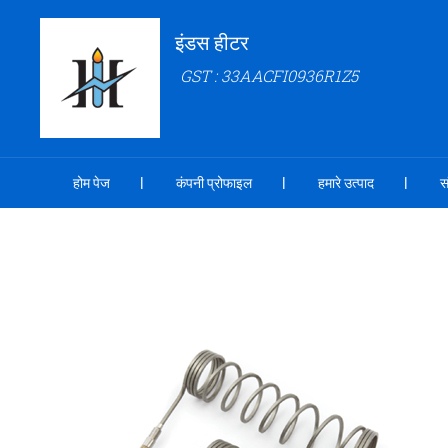
इंडस हीटर
GST : 33AACFI0936R1Z5
होम पेज
कंपनी प्रोफाइल
हमारे उत्पाद
स